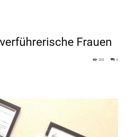
 verführerische Frauen
205
0