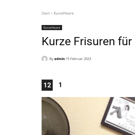
Start
KurzeHaare
KurzeHaare
Kurze Frisuren für
By
admin
19 Februar 2023
1
12