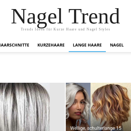
Nagel Trend
Trends Ideen für Kurze Haare und Nagel Styles
HAARSCHNITTE
KURZEHAARE
LANGE HAARE
NAGEL
Wellige, schulterlange 15