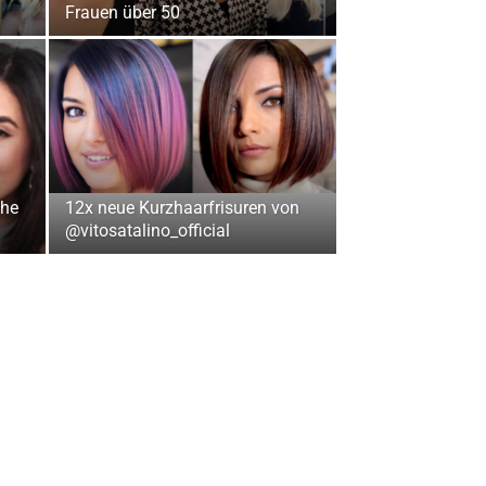
Frauen über 50
che
12x neue Kurzhaarfrisuren von
@vitosatalino_official