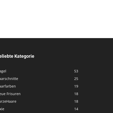
eliebte Kategorie
agel
53
aarschnitte
25
aarfarben
19
eue Frisuren
18
urzeHaare
18
xie
14