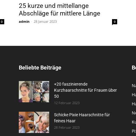
25 kurze und mittellange
Abschläge für mittlere Länge
admin
-
28 Januar 2023
0
0
Beliebte Beiträge
B
+20 faszinierende
N
Kurzhaarschnitte für Frauen über
H
50
12 Februar 2023
H
N
Schicke Pixie Haarschnitte für
feines Haar
K
28 Februar 2023
Pi