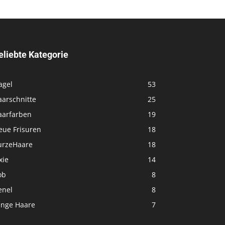
eliebte Kategorie
agel
53
aarschnitte
25
aarfarben
19
eue Frisuren
18
urzeHaare
18
xie
14
ob
8
enel
8
ange Haare
7