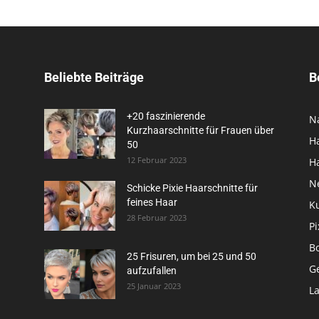
Beliebte Beiträge
B
+20 faszinierende
N
Kurzhaarschnitte für Frauen über
H
50
12 Februar 2023
H
N
Schicke Pixie Haarschnitte für
feines Haar
K
28 Februar 2023
Pi
B
25 Frisuren, um bei 25 und 50
G
aufzufallen
25 Januar 2023
L