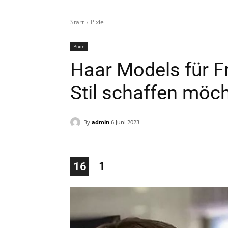
Start
Pixie
Pixie
Haar Models für F
Stil schaffen möc
By
admin
6 Juni 2023
1
16