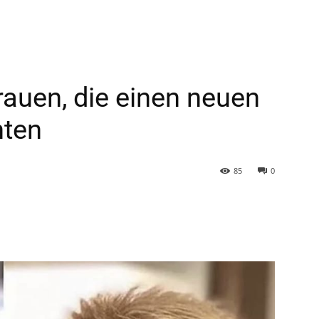
rauen, die einen neuen
hten
85
0