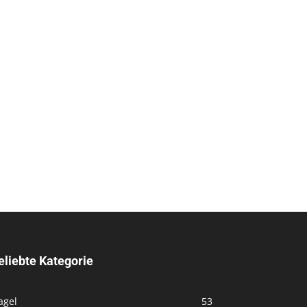
eliebte Kategorie
agel
53