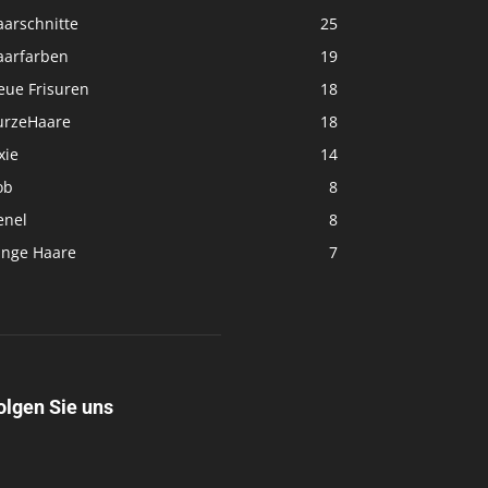
aarschnitte
25
aarfarben
19
eue Frisuren
18
urzeHaare
18
xie
14
ob
8
enel
8
ange Haare
7
olgen Sie uns