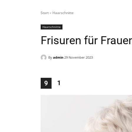
Start
Haarschnitte
Haarschnitte
Frisuren für Fraue
By
admin
29 November 2023
1
9