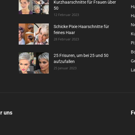
Kurzhaarschnitte für Frauen über
H
50
12 Februar 2023
H
N
Schicke Pixie Haarschnitte für
feines Haar
K
28 Februar 2023
Pi
B
25 Frisuren, um bei 25 und 50
G
aufzufallen
25 Januar 2023
L
r uns
F