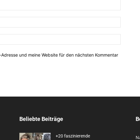
Name:*
E-
Mail:*
Website:
l-Adresse und meine Website für den nächsten Kommentar
Beliebte Beiträge
B
+20 faszinierende
N