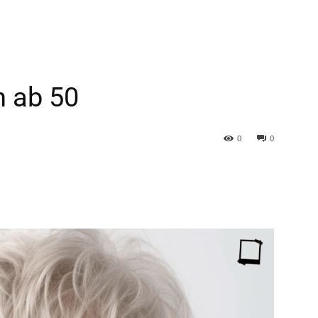
n ab 50
0
0