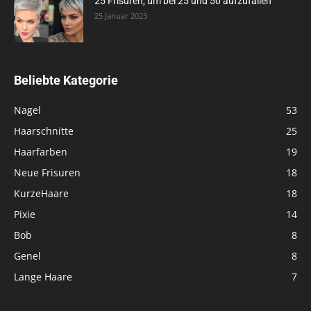
25 Frisuren, um bei 25 und 50 aufzufallen
25 Januar 2023
Beliebte Kategorie
Nagel
53
Haarschnitte
25
Haarfarben
19
Neue Frisuren
18
KurzeHaare
18
Pixie
14
Bob
8
Genel
8
Lange Haare
7