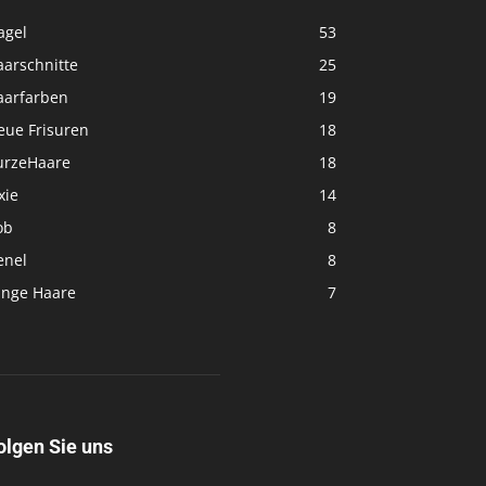
agel
53
aarschnitte
25
aarfarben
19
eue Frisuren
18
urzeHaare
18
xie
14
ob
8
enel
8
ange Haare
7
olgen Sie uns