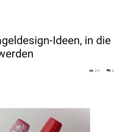
eldesign-Ideen, in die
 werden
211
0