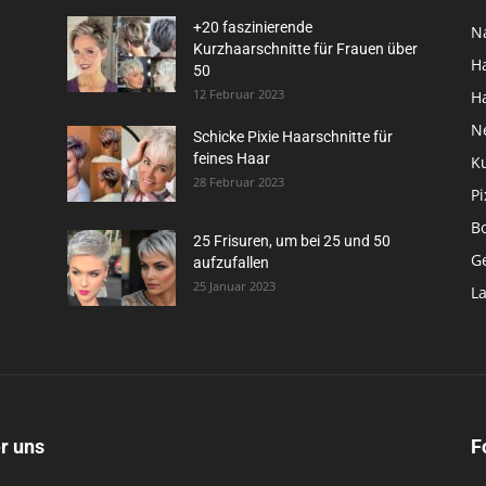
+20 faszinierende
N
Kurzhaarschnitte für Frauen über
H
50
12 Februar 2023
H
N
Schicke Pixie Haarschnitte für
feines Haar
K
28 Februar 2023
Pi
B
25 Frisuren, um bei 25 und 50
G
aufzufallen
25 Januar 2023
L
r uns
F